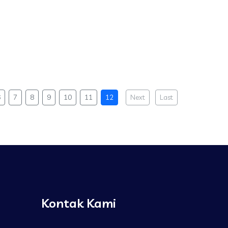
6
7
8
9
10
11
12
Next
Last
Kontak Kami