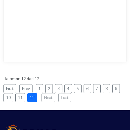
Halaman 12 dari 12
First
Prev
1
2
3
4
5
6
7
8
9
10
11
12
Next
Last