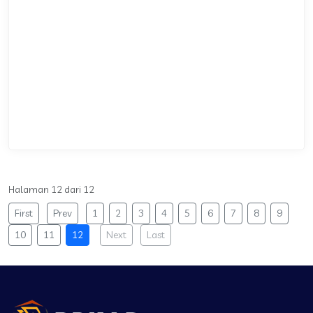
Halaman 12 dari 12
First
Prev
1
2
3
4
5
6
7
8
9
10
11
12
Next
Last